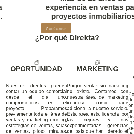
experiencia en ventas para
proyectos inmobiliarios
Conócenos
¿Por qué
Direkta?
OPORTUNIDAD
MARKETING
Nuestros clientes pueden
Porque ventas sin marketing
contar un equipo comercial
no existe. Contamos con
Po
desde el dia uno,
nuestra área de marketing
de
comprometidos en el
in-house como parte
en
proyecto. Preparamos
adicional a nuestro servicio.
u
previamente toda el área de
Esta área está liderada por
d
ventas y marketing (pricing,
las mejores y más
in
estrategias de ventas, salas
experimentadas gerencias
s
de ventas, piloto, minutas,
del país que han liderado el
di