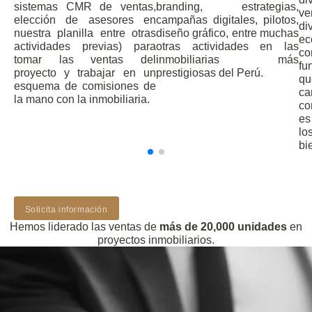
sistemas CMR de ventas,
branding, estrategias,
v
elección de asesores en
campañas digitales, pilotos,
d
nuestra planilla entre otras
diseño gráfico, entre muchas
e
actividades previas) para
otras actividades en las
co
tomar las ventas del
inmobiliarias más
fu
proyecto y trabajar en un
prestigiosas del Perú.
qu
esquema de comisiones de
ca
la mano con la inmobiliaria.
co
es
lo
bi
Solicita información
Hemos liderado las ventas de
más de 20,000 unidades
en
proyectos inmobiliarios.